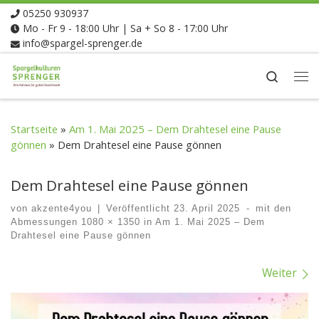
05250 930937
Zum Inhalt springen
Mo - Fr 9 - 18:00 Uhr | Sa + So 8 - 17:00 Uhr
info@spargel-sprenger.de
Search
Me
Startseite
»
Am 1. Mai 2025 – Dem Drahtesel eine Pause
gönnen
»
Dem Drahtesel eine Pause gönnen
Dem Drahtesel eine Pause gönnen
von
akzente4you
|
Veröffentlicht
23. April 2025
-
mit den
Abmessungen
1080 × 1350
in
Am 1. Mai 2025 – Dem
Drahtesel eine Pause gönnen
Bilder Navigation
Weiter