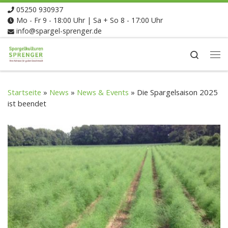
05250 930937
Zum Inhalt springen
Mo - Fr 9 - 18:00 Uhr | Sa + So 8 - 17:00 Uhr
info@spargel-sprenger.de
Search
Me
Startseite
»
News
»
News & Events
»
Die Spargelsaison 2025
ist beendet