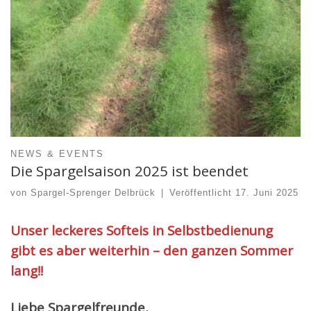
NEWS & EVENTS
Die Spargelsaison 2025 ist beendet
von
Spargel-Sprenger Delbrück
|
Veröffentlicht
17. Juni 2025
Unser leckeres Softeis in Selbstbedienung
gibt es aber weiterhin – den ganzen Sommer
lang!!
Liebe Spargelfreunde,