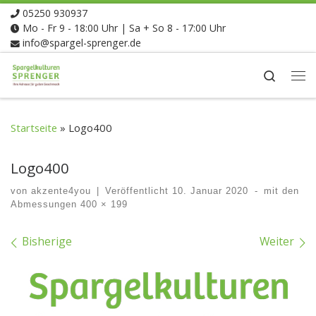
05250 930937
Zum Inhalt springen
Mo - Fr 9 - 18:00 Uhr | Sa + So 8 - 17:00 Uhr
info@spargel-sprenger.de
Search
Me
Startseite
»
Logo400
Logo400
von
akzente4you
|
Veröffentlicht
10. Januar 2020
-
mit den
Abmessungen
400 × 199
Bilder Navigation
Bisherige
Weiter