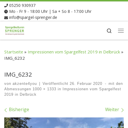
05250 930937
Zum Inhalt springen
Mo - Fr 9 - 18:00 Uhr | Sa + So 8 - 17:00 Uhr
info@spargel-sprenger.de
Search
Me
Startseite
»
Impressionen vom Spargelfest 2019 in Delbrück
»
IMG_6232
IMG_6232
von
akzente4you
|
Veröffentlicht
26. Februar 2020
-
mit den
Abmessungen
1000 × 1333
in
Impressionen vom Spargelfest
2019 in Delbrück
Bilder Navigation
Bisherige
Weiter