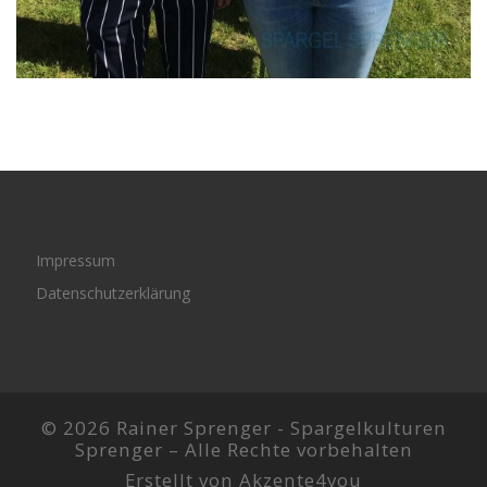
Impressum
Datenschutzerklärung
© 2026 Rainer Sprenger -
Spargelkulturen
Sprenger
–
Alle Rechte vorbehalten
Erstellt von
Akzente4you