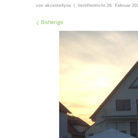
von
akzente4you
|
Veröffentlicht
26. Februar 20
Bilder Navigation
Bisherige