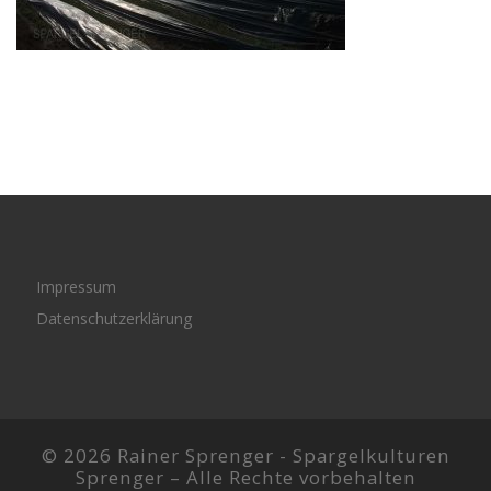
Impressum
Datenschutzerklärung
© 2026 Rainer Sprenger -
Spargelkulturen
Sprenger
–
Alle Rechte vorbehalten